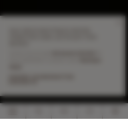
DAS NEUE BOUTIQUE HOTEL
INMITTEN DER ALTSTADT VON
BOZEN
Sichern Sie sich jetzt
die besten Vorteile
für
Ihren Aufenthalt in unserem neuen
Boutique
Hotel
.
UNSERE ZAUBERHAFTEN
ANGEBOTE
06.08.2026