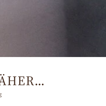
NÄHER…
g