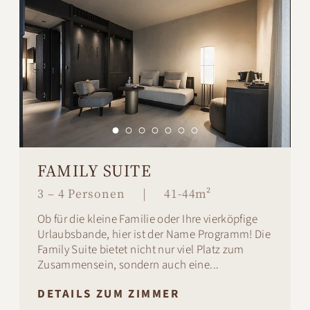
FAMILY SUITE
3 – 4 Personen
|
41-44m²
Ob für die kleine Familie oder Ihre vierköpfige
Urlaubsbande, hier ist der Name Programm! Die
Family Suite bietet nicht nur viel Platz zum
Zusammensein, sondern auch eine...
DETAILS ZUM ZIMMER