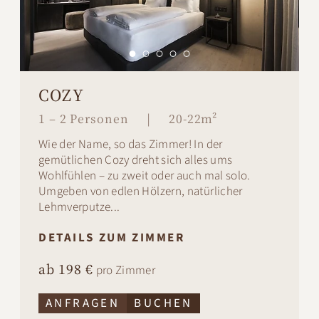
COZY
1 – 2 Personen
|
20-22m²
Wie der Name, so das Zimmer! In der
gemütlichen Cozy dreht sich alles ums
Wohlfühlen – zu zweit oder auch mal solo.
Umgeben von edlen Hölzern, natürlicher
Lehmverputze...
DETAILS ZUM ZIMMER
ab 198 €
pro Zimmer
ANFRAGEN
BUCHEN