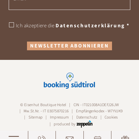
Ich akzeptiere die
Datenschutzerklärung
*
NEWSLETTER ABONNIEREN
©
Eisenhut Boutique Hotel
CIN - IT021008A1OEFJ26JW
Mw.St.Nr. - IT 03075870216
Empfängerkodex - W7YVJK9
Sitemap
Impressum
Datenschutz
Cookies
produced by