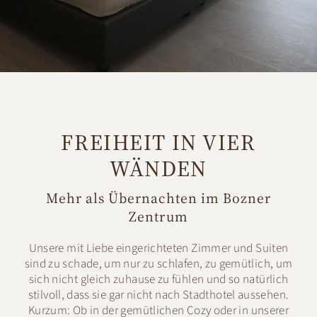
FREIHEIT IN VIER
WÄNDEN
Mehr als Übernachten im Bozner
Zentrum
Unsere mit Liebe eingerichteten Zimmer und Suiten
sind zu schade, um nur zu schlafen, zu gemütlich, um
sich nicht gleich zuhause zu fühlen und so natürlich
stilvoll, dass sie gar nicht nach Stadthotel aussehen.
Kurzum: Ob in der gemütlichen Cozy oder in unserer