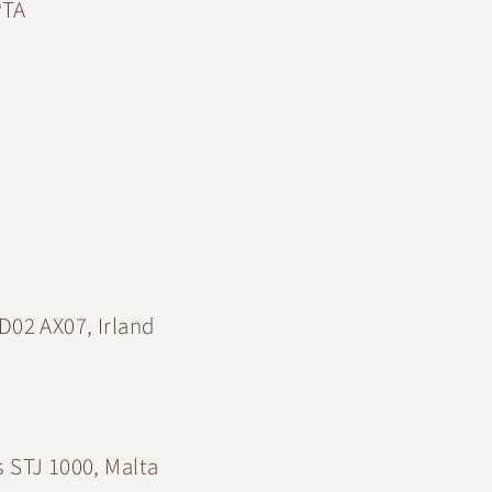
PTA
D02 AX07, Irland
’s STJ 1000, Malta