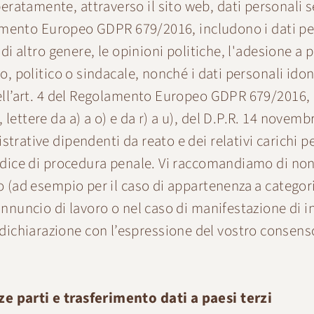
atamente, attraverso il sito web, dati personali sen
golamento Europeo GDPR 679/2016, includono i dati per
 di altro genere, le opinioni politiche, l'adesione a 
o, politico o sindacale, nonché i dati personali idonei
 dell’art. 4 del Regolamento Europeo GDPR 679/2016, i
lettere da a) a o) e da r) a u), del D.P.R. 14 novembr
strative dipendenti da reato e dei relativi carichi p
codice di procedura penale. Vi raccomandiamo di non 
io (ad esempio per il caso di appartenenza a categori
 annuncio di lavoro o nel caso di manifestazione di i
ichiarazione con l’espressione del vostro consenso
ze parti e trasferimento dati a paesi terzi